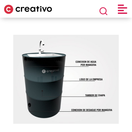

Búsqueda
de
productos