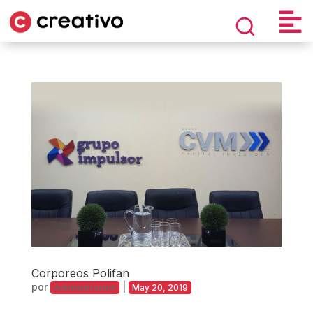

Búsqueda
de
productos
Corporeos Polifan
por
|
Administracion
May 20, 2019