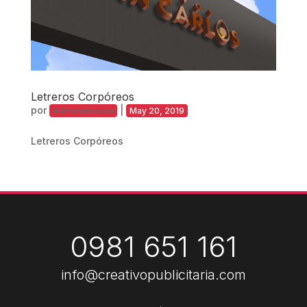
Letreros Corpóreos
por
|
Administracion
May 20, 2019
Letreros Corpóreos
0981 651 161
info@creativopublicitaria.com