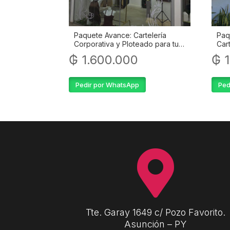
Paquete Avance: Cartelería
Paq
Corporativa y Ploteado para tu
Car
Local Comercial
₲
1.600.000
₲
1
Pedir por WhatsApp
Ped

Tte. Garay 1649 c/ Pozo Favorito.
Asunción – PY